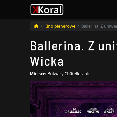
Kino plenerowe
Ballerina. Z uniw
Ballerina. Z u
Wicka
Miejsce:
Bulwary Châtellerault