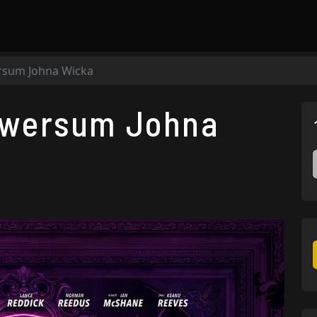
ersum Johna Wicka
niwersum Johna