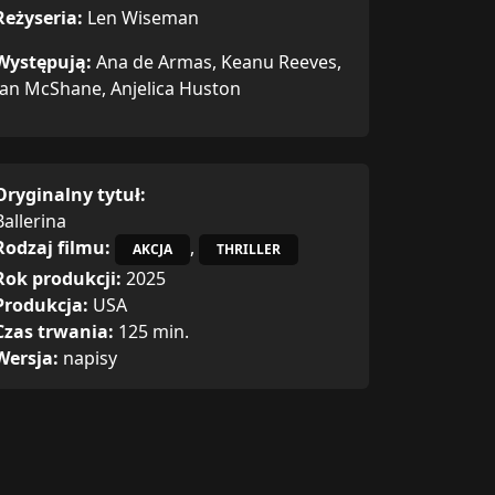
Reżyseria:
Len Wiseman
Występują:
Ana de Armas, Keanu Reeves,
Ian McShane, Anjelica Huston
Oryginalny tytuł:
Ballerina
Rodzaj filmu:
,
AKCJA
THRILLER
Rok produkcji:
2025
Produkcja:
USA
Czas trwania:
125 min.
Wersja:
napisy