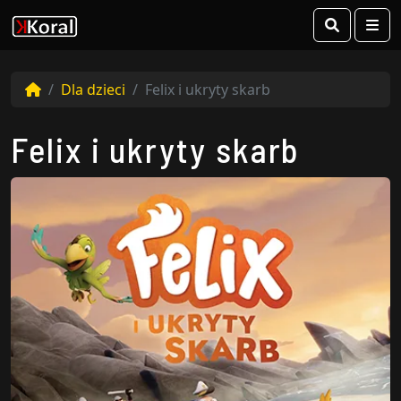
Search
Me
Dla dzieci
Felix i ukryty skarb
Felix i ukryty skarb