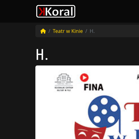
Teatr w Kinie
H.
H.