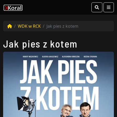
Search
Me
WDK w RCK
Jak pies z kotem
Jak pies z kotem