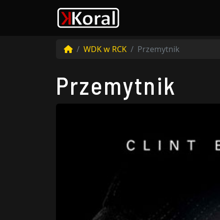
WDK w RCK
Przemytnik
Przemytnik