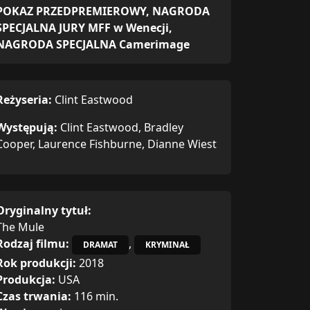
POKAZ PRZEDPREMIEROWY, NAGRODA
SPECJALNA JURY MFF w Wenecji,
NAGRODA SPECJALNA Camerimage
Reżyseria:
Clint Eastwood
Występują:
Clint Eastwood, Bradley
Cooper, Laurence Fishburne, Dianne Wiest
Oryginalny tytuł:
The Mule
Rodzaj filmu:
,
DRAMAT
KRYMINAŁ
Rok produkcji:
2018
Produkcja:
USA
Czas trwania:
116 min.