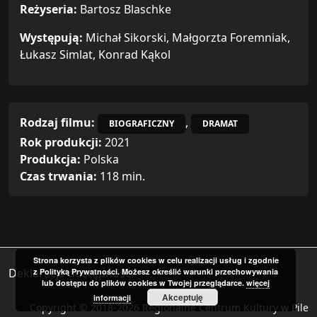
Reżyseria:
Bartosz Blaschke
Występują:
Michał Sikorski, Małgorzta Foremniak,
Łukasz Simlat, Konrad Kąkol
Rodzaj filmu:
,
BIOGRAFICZNY
DRAMAT
Rok produkcji:
2021
Produkcja:
Polska
Czas trwania:
118 min.
Strona korzysta z plików cookies w celu realizacji usług i zgodnie
Deklaracja dostępności
z Polityką Prywatności. Możesz określić warunki przechowywania
lub dostępu do plików cookies w Twojej przeglądarce.
więcej
Akceptuję
informacji
Copyright © 2018-2026 Regionalne Centrum Kultury w Pile