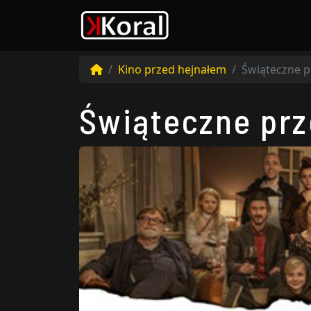
Kino przed hejnałem
Świąteczne p
Świąteczne prz