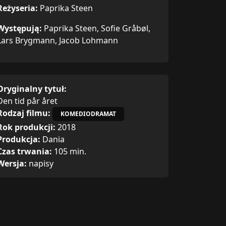
Reżyseria:
Paprika Steen
Występują:
Paprika Steen, Sofie Gråbøl,
Lars Brygmann, Jacob Lohmann
Oryginalny tytuł:
Den tid pår året
Rodzaj filmu:
KOMEDIODRAMAT
Rok produkcji:
2018
Produkcja:
Dania
Czas trwania:
105 min.
Wersja:
napisy