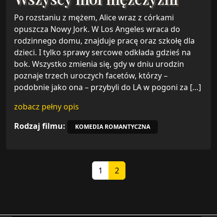
Po rozstaniu z mężem, Alice wraz z córkami
opuszcza Nowy Jork. W Los Angeles wraca do
rodzinnego domu, znajduje pracę oraz szkołę dla
dzieci. I tylko sprawy sercowe odkłada gdzieś na
bok. Wszystko zmienia się, gdy w dniu urodzin
poznaje trzech uroczych facetów, którzy –
podobnie jako ona – przybyli do LA w pogoni za […]
zobacz pełny opis
Rodzaj filmu:
KOMEDIA ROMANTYCZNA
Page navigation
Page
Current Page
1
2